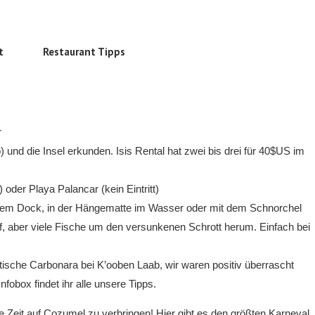
t
Restaurant Tipps
r
o) und die Insel erkunden. Isis Rental hat zwei bis drei für 40$US im
 oder Playa Palancar (kein Eintritt)
dem Dock, in der Hängematte im Wasser oder mit dem Schnorchel
riff, aber viele Fische um den versunkenen Schrott herum. Einfach bei
tische Carbonara bei K’ooben Laab, wir waren positiv überrascht
fobox findet ihr alle unsere Tipps.
ie Zeit auf Cozumel zu verbringen! Hier gibt es den größten Karneval