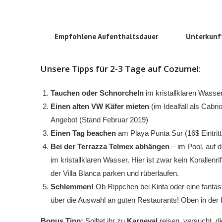
Empfohlene Aufenthaltsdauer
Unterkunf
Unsere Tipps für 2-3 Tage auf Cozumel:
Tauchen oder Schnorcheln
im kristallklaren Wasse
Einen alten VW Käfer mieten
(im Idealfall als Cabri
Angebot (Stand Februar 2019)
Einen Tag beachen
am Playa Punta Sur (16$ Eintritt)
Bei der Terrazza Telmex abhängen
– im Pool, auf 
im kristallklaren Wasser. Hier ist zwar kein Korallen
der Villa Blanca parken und rüberlaufen.
Schlemmen!
Ob Rippchen bei Kinta oder eine fantas
über die Auswahl an guten Restaurants! Oben in der In
Bonus Tipp:
Solltet ihr zu
Karneval
reisen, versucht, d