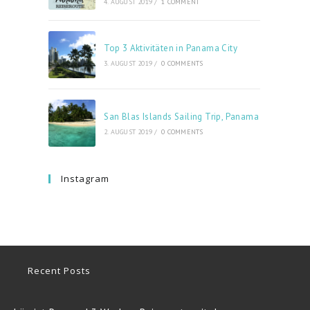
4. AUGUST 2019
/
1 COMMENT
Top 3 Aktivitäten in Panama City
3. AUGUST 2019
/
0 COMMENTS
San Blas Islands Sailing Trip, Panama
2. AUGUST 2019
/
0 COMMENTS
Instagram
Recent Posts