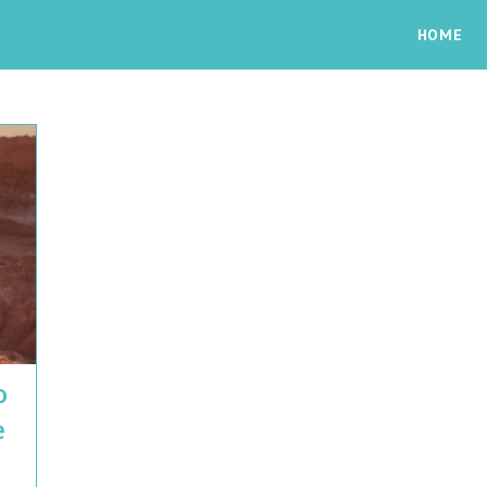
HOME
o
e