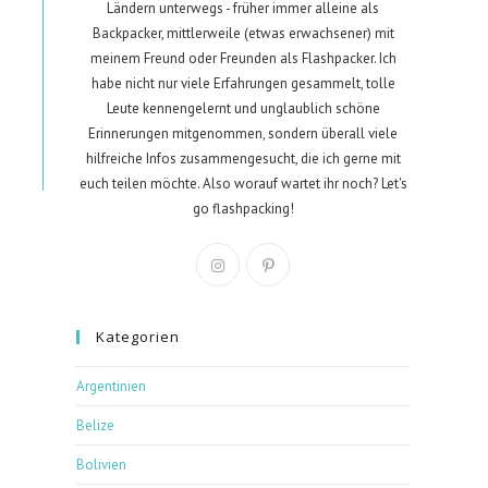
Ländern unterwegs - früher immer alleine als
Backpacker, mittlerweile (etwas erwachsener) mit
meinem Freund oder Freunden als Flashpacker. Ich
habe nicht nur viele Erfahrungen gesammelt, tolle
Leute kennengelernt und unglaublich schöne
Erinnerungen mitgenommen, sondern überall viele
hilfreiche Infos zusammengesucht, die ich gerne mit
euch teilen möchte. Also worauf wartet ihr noch? Let's
go flashpacking!
Opens
Opens
in
in
a
a
Kategorien
new
new
tab
tab
Argentinien
Belize
Bolivien