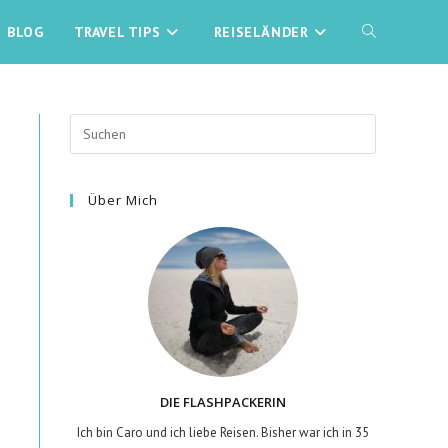
BLOG
TRAVEL TIPS
REISELÄNDER
WEBSITE-
SUCHE
Press
Escape
UMSCHALTEN
to
Über Mich
close
the
search
panel.
DIE FLASHPACKERIN
Ich bin Caro und ich liebe Reisen. Bisher war ich in 35