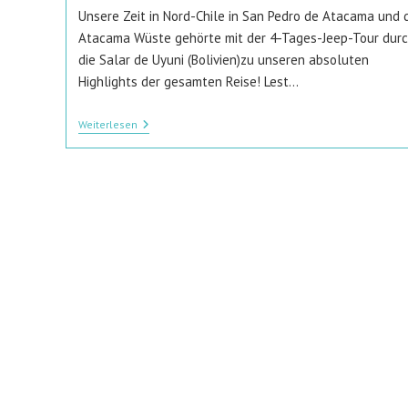
Unsere Zeit in Nord-Chile in San Pedro de Atacama und 
Atacama Wüste gehörte mit der 4-Tages-Jeep-Tour dur
die Salar de Uyuni (Bolivien)zu unseren absoluten
Highlights der gesamten Reise! Lest…
Top
Weiterlesen
5
Aktivitäten
In
San
Pedro
De
Atacama
&
Atacama
Wüste
(Chile)