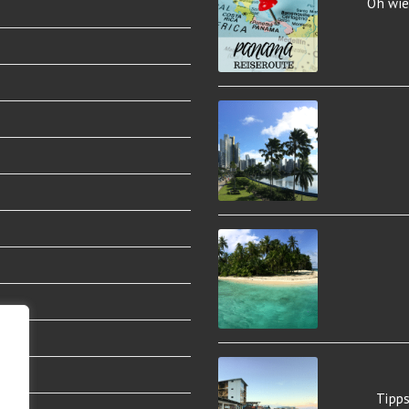
Oh wie
Tipp