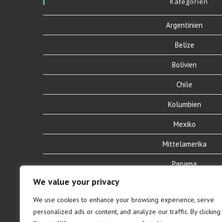
Kategorien
in
in
a
a
Argentinien
new
new
tab
tab
Belize
Bolivien
Chile
Kolumbien
Mexiko
Mittelamerika
Panama
We value your privacy
Patagonien
We use cookies to enhance your browsing experience, serve
Peru
personalized ads or content, and analyze our traffic. By clicking