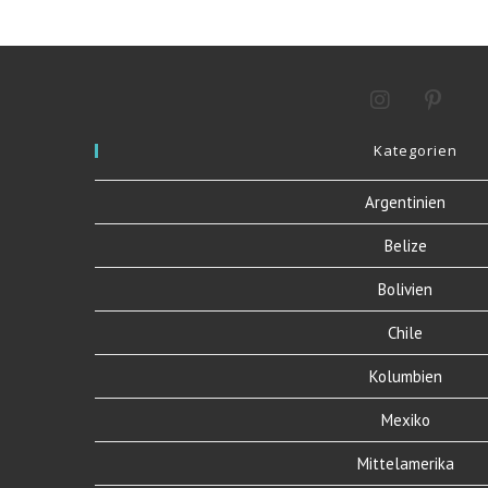
Opens
Opens
Kategorien
in
in
a
a
Argentinien
new
new
tab
tab
Belize
Bolivien
Chile
Kolumbien
Mexiko
Mittelamerika